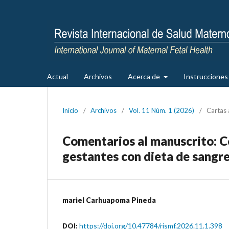
Actual
Archivos
Acerca de
Instrucciones 
Inicio
/
Archivos
/
Vol. 11 Núm. 1 (2026)
/
Cartas 
Comentarios al manuscrito: C
gestantes con dieta de sangre
mariel Carhuapoma Pineda
https://doi.org/10.47784/rismf.2026.11.1.398
DOI: