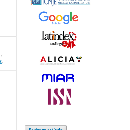
nal
.0
.
Enviar un artículo