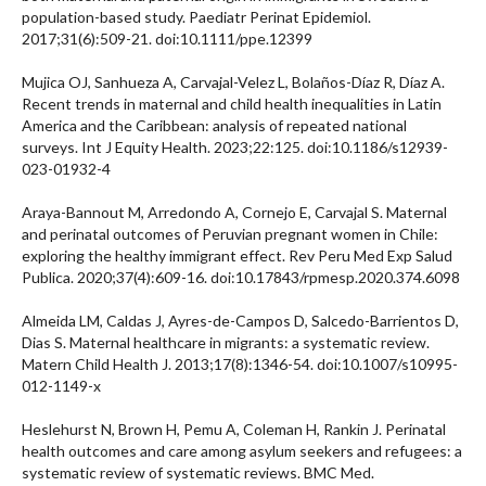
population-based study. Paediatr Perinat Epidemiol.
2017;31(6):509-21. doi:10.1111/ppe.12399
Mujica OJ, Sanhueza A, Carvajal-Velez L, Bolaños-Díaz R, Díaz A.
Recent trends in maternal and child health inequalities in Latin
America and the Caribbean: analysis of repeated national
surveys. Int J Equity Health. 2023;22:125. doi:10.1186/s12939-
023-01932-4
Araya-Bannout M, Arredondo A, Cornejo E, Carvajal S. Maternal
and perinatal outcomes of Peruvian pregnant women in Chile:
exploring the healthy immigrant effect. Rev Peru Med Exp Salud
Publica. 2020;37(4):609-16. doi:10.17843/rpmesp.2020.374.6098
Almeida LM, Caldas J, Ayres-de-Campos D, Salcedo-Barrientos D,
Dias S. Maternal healthcare in migrants: a systematic review.
Matern Child Health J. 2013;17(8):1346-54. doi:10.1007/s10995-
012-1149-x
Heslehurst N, Brown H, Pemu A, Coleman H, Rankin J. Perinatal
health outcomes and care among asylum seekers and refugees: a
systematic review of systematic reviews. BMC Med.