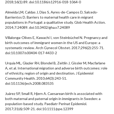
2018;16(1):89. doi:10.1186/s12916-018-1064-0
Almeida LM, Caldas J, Dias S, Ayres-de-Campos D, Salcedo-
Barrientos D. Barriers to maternal health care in migrant
populations in Portugal: a qualitative study. Glob Health Action.
2014;7:24089. doi:10.3402/gha.v7.24089
Villalonga-Olives E, Kawachi I, von Steinbüchel N. Pregnancy and
birth outcomes of immigrant women in the US and Europe: a
systematic review. Arch Gynecol Obstet. 2017;296(2):255-71.
doi:10.1007/s00404-017-4433-2
Urquia ML, Glazier RH, Blondel B, Zeitlin J, Gissler M, Macfarlane
A, et al. International migration and adverse birth outcomes: role
of ethnicity, region of origin and destination. J Epidemiol
Community Health. 2010;64(3):243-51.
doi:10.1136/jech.2008.083535
Juárez SP, Small R, Hjern A. Caesarean birth is associated with
both maternal and paternal origin in immigrants in Sweden: a
population-based study. Paediatr Perinat Epidemiol.
2017;31(6):509-21. doi:10.1111/ppe.12399