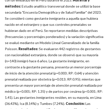
con un embarazo en el Perú durante el 2023.
Material y
métodos:
Estudio analítico transversal donde se utilizó la base
secundaria "Encuesta Demográfica y de Salud Familiar" del 2023.
Se consideró como gestante inmigrante a aquella que hubiera
nacido en el extranjero y que sus controles prenatales se
hubieran dado en el Perú. Se reportaron medidas descriptivas
(frecuencias y porcentajes ponderados) y la variación significativa
se evaluó mediante un Modelo Lineal Generalizado de la familia
Poisson.
Resultados:
Se evaluaron 442 registros de gestantes
con nacionalidad extranjera, donde se observó que su mayoría
(n=140) inmigró hace 6 años. La gestante inmigrante, en
contraste a la gestante peruana, presenta un menor porcentaje
de inicio de la atención prenatal (p=0.003; RP: 0.64) y atención
prenatal realizada por obstetra (p=0.013; RP:0.95); mientas que
presenta un mayor porcentaje de atención prenatal realizada por
médico (p<0.001; RP: 1.35) y de partos por cesárea (p<0.001; RP:
1.41). Las gestantes inmigrantes residen, en su mayoría, en Lima
(36.43%), Ica (8.14%) y Tumbes (7.24%).
Conclusión:
Las