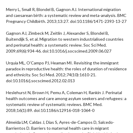
Merry L, Small R, Blondel B, Gagnon AJ. International migration
and caesarean birth: a systematic review and meta-analysis. BMC
Pregnancy Childbirth. 2013;13:27. doi:10.1186/1471-2393-13-27
Gagnon AJ, Zimbeck M, Zeitlin J, Alexander S, Blondel B,
Buitendijk S, et al. Migration to western industrialised countries
and perinatal health: a systematic review. Soc Sci Med.
2009;69(6):934-46. doi:10.1016/j.socscimed.2009.06.027
Urquia ML, O’Campo PJ, Heaman MI. Revisiting the immigrant
paradox in reproductive health: the roles of duration of residence
and ethnicity. Soc Sci Med. 2012;74(10):1610-21.
doi:10.1016/j.socscimed.2012.02.013
Heslehurst N, Brown H, Pemu A, Coleman H, Rankin J. Perinatal
health outcomes and care among asylum seekers and refugees: a
systematic review of systematic reviews. BMC Med.
2018;16(1):89. doi:10.1186/s12916-018-1064-0
Almeida LM, Caldas J, Dias S, Ayres-de-Campos D, Salcedo-
Barrientos D. Barriers to maternal health care in migrant