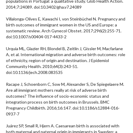
populations in Portugal: a qualitative study. Glob Health Action.
2014;7:24089. doi:10.3402/gha.v7.24089
Villalonga-Olives E, Kawachi I, von Steinbüchel N. Pregnancy and
birth outcomes of immigrant women in the US and Europe: a
systematic review. Arch Gynecol Obstet. 2017;296(2):255-71.
doi:10.1007/s00404-017-4433-2
Urquia ML, Glazier RH, Blondel B, Zeitlin J, Gissler M, Macfarlane
A, et al. International migration and adverse birth outcomes: role
of ethnicity, region of origin and destination. J Epidemiol
Community Health. 2010;64(3):243-51.
doi:10.1136/jech.2008.083535
Racape J, Schoenborn C, Sow M, Alexander S, De Spiegelaere M.
Are all immigrant mothers really at risk of adverse birth
outcomes? The influence of socio-economic status and
integration process on birth outcomes in Brussels. BMC
Pregnancy Childbirth. 2016;16:147. doi:10.1186/s12884-016-
0937-7
Juárez SP, Small R, Hjern A. Caesarean birth is associated with
both maternal and paternal origin in immigrants in Sweden: a