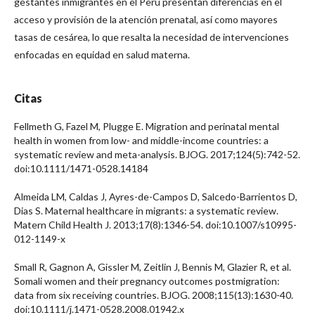
gestantes inmigrantes en el Perú presentan diferencias en el
acceso y provisión de la atención prenatal, así como mayores
tasas de cesárea, lo que resalta la necesidad de intervenciones
enfocadas en equidad en salud materna.
Citas
Fellmeth G, Fazel M, Plugge E. Migration and perinatal mental
health in women from low- and middle-income countries: a
systematic review and meta-analysis. BJOG. 2017;124(5):742-52.
doi:10.1111/1471-0528.14184
Almeida LM, Caldas J, Ayres-de-Campos D, Salcedo-Barrientos D,
Dias S. Maternal healthcare in migrants: a systematic review.
Matern Child Health J. 2013;17(8):1346-54. doi:10.1007/s10995-
012-1149-x
Small R, Gagnon A, Gissler M, Zeitlin J, Bennis M, Glazier R, et al.
Somali women and their pregnancy outcomes postmigration:
data from six receiving countries. BJOG. 2008;115(13):1630-40.
doi:10.1111/j.1471-0528.2008.01942.x