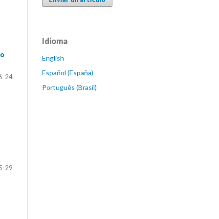
Idioma
ro
English
Español (España)
6-24
Português (Brasil)
5-29