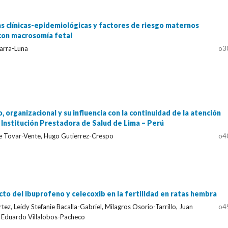
as clínicas-epidemiológicas y factores de riesgo maternos
con macrosomía fetal
marra-Luna
o3
 organizacional y su influencia con la continuidad de la atención
 Institución Prestadora de Salud de Lima – Perú
e Tovar-Vente, Hugo Gutierrez-Crespo
o4
cto del ibuprofeno y celecoxib en la fertilidad en ratas hembra
tez, Leidy Stefanie Bacalla-Gabriel, Milagros Osorio-Tarrillo, Juan
o4
, Eduardo Villalobos-Pacheco