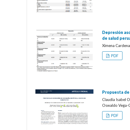
Depresión aso
de salud peru
Ximena Cardenas
PDF
Propuesta de 
Claudia Isabel 
Oswaldo Vega-G
PDF