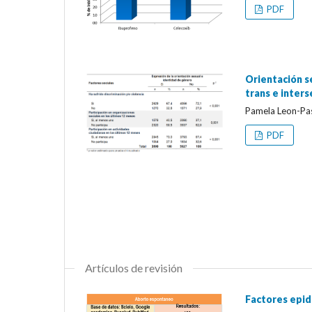
PDF
Orientación s
trans e inter
Pamela Leon-Pas
PDF
Artículos de revisión
Factores epid