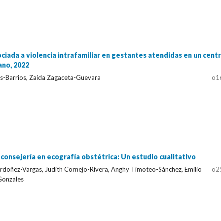
ciada a violencia intrafamiliar en gestantes atendidas en un cent
ano, 2022
-Barrios, Zaida Zagaceta-Guevara
o1
consejería en ecografía obstétrica: Un estudio cualitativo
Ordoñez-Vargas, Judith Cornejo-Rivera, Anghy Timoteo-Sánchez, Emilio
o2
onzales