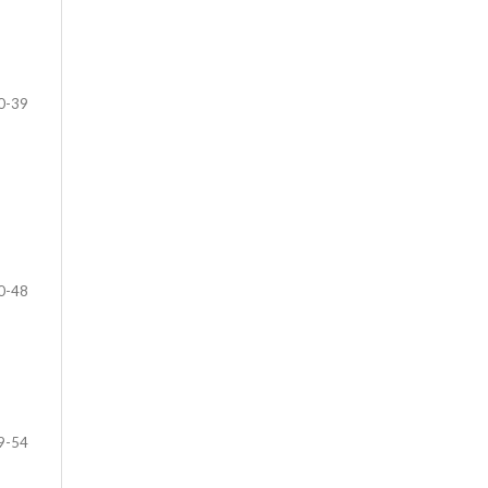
0-39
0-48
9-54