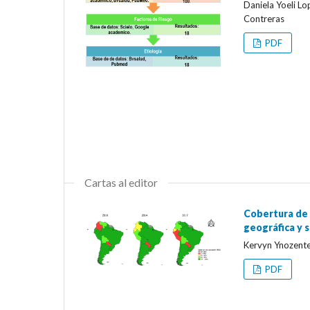
Daniela Yoeli L
Contreras
PDF
Cartas al editor
Cobertura de 
geográfica y s
Kervyn Ynozente
PDF