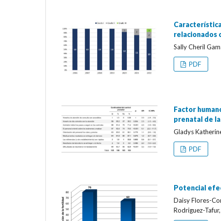
Característic
relacionados 
Sally Cheril Ga
PDF
Factor humano,
prenatal de la
Gladys Katherin
PDF
Potencial efe
Daisy Flores-Cor
Rodriguez-Tafur