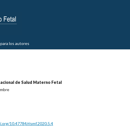
para los autores
nacional de Salud Materno Fetal
embre
oi.org/10.47784/rismf.2020.5.4