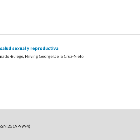
salud sexual y reproductiva
onado-Bulege, Hirving George De la Cruz-Nieto
SSN 2519-9994)