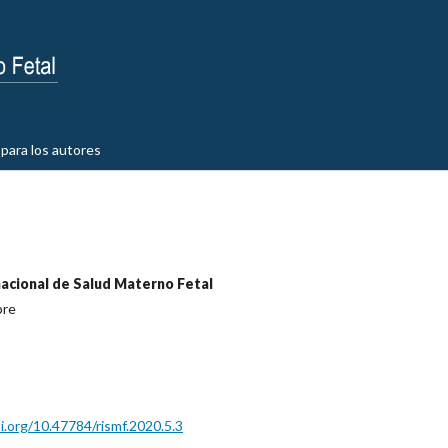
para los autores
nacional de Salud Materno Fetal
bre
oi.org/10.47784/rismf.2020.5.3