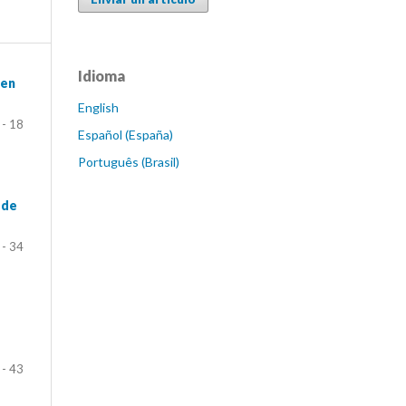
Idioma
 en
English
 - 18
Español (España)
Português (Brasil)
 de
 - 34
 - 43