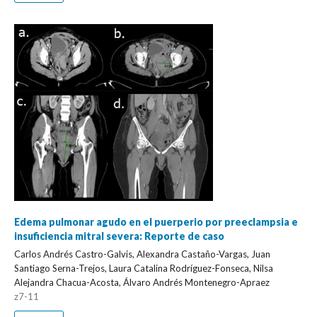
Edema pulmonar agudo en el puerperio por preeclampsia e
insuficiencia mitral severa: Reporte de caso
Carlos Andrés Castro-Galvis, Alexandra Castaño-Vargas, Juan
Santiago Serna-Trejos, Laura Catalina Rodríguez-Fonseca, Nilsa
Alejandra Chacua-Acosta, Álvaro Andrés Montenegro-Apraez
z7-11